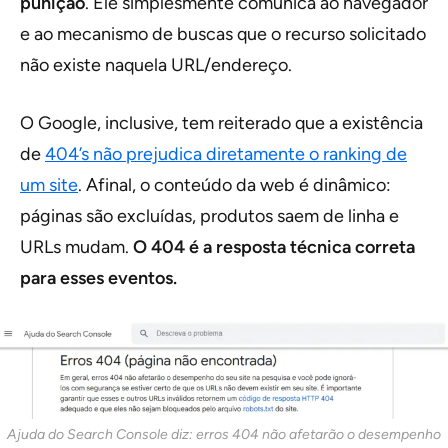
punição
.
Ele simplesmente comunica ao navegador
e ao mecanismo de buscas que o recurso solicitado
não existe naquela URL/endereço.
O Google, inclusive, tem reiterado que a existência
de
404’s não prejudica diretamente o ranking de
um site
.
Afinal, o conteúdo da web é dinâmico:
páginas são excluídas, produtos saem de linha e
URLs mudam.
O 404 é a resposta técnica correta
para esses eventos.
Ajuda do Search Console diz: erros 404 não afetarão o desempenho