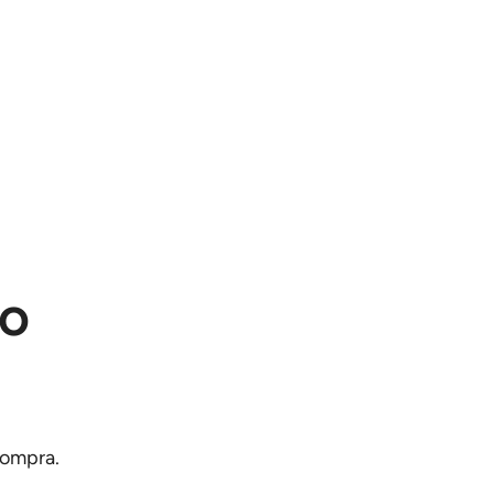
do
ompra.