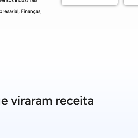
entos Industriais
resarial, Finanças,
e viraram receita