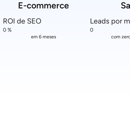
E-commerce
S
ROI de SEO
Leads por 
0
%
0
em 6 meses
com zero